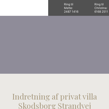
Ring til
Ring til
Mette:
Christina:
​​2487 1416
​6168 2511
Indretning af privat villa
​Skodsborg Strandvej